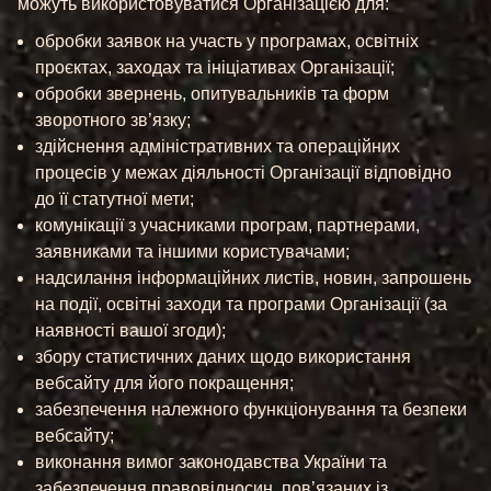
можуть використовуватися Організацією для:
обробки заявок на участь у програмах, освітніх
проєктах, заходах та ініціативах Організації;
обробки звернень, опитувальників та форм
зворотного зв’язку;
здійснення адміністративних та операційних
процесів у межах діяльності Організації відповідно
до її статутної мети;
комунікації з учасниками програм, партнерами,
заявниками та іншими користувачами;
надсилання інформаційних листів, новин, запрошень
на події, освітні заходи та програми Організації (за
наявності вашої згоди);
збору статистичних даних щодо використання
вебсайту для його покращення;
забезпечення належного функціонування та безпеки
вебсайту;
виконання вимог законодавства України та
забезпечення правовідносин, пов’язаних із