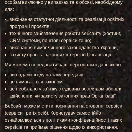
особам виключно у випадках та в обсязі, необхідному
для:
виконання статутної діяльності та реалізації освітніх
програм і проєктів;
технічного забезпечення роботи вебсайту (хостинг,
CRM-системи, поштові сервіси тощо);
виконання вимог чинного законодавства України;
захисту прав та законних інтересів Організації.
Ми можемо передавати ваші персональні дані, якщо:
ви надали згоду на таку передачу;
це вимагається законом;
це необхідно у зв’язку з судовим розглядом або для
здійснення чи захисту законних прав Організації.
Вебсайт може містити посилання на сторонні сервіси
(сервіси третіх осіб). Користувач самостійно
ознайомлюється з політиками конфіденційності таких
сервісів та приймає рішення щодо їх використання.